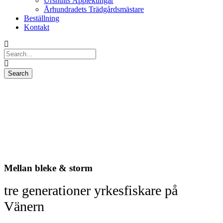
Urshults Äpplekungar
Århundradets Trädgårdsmästare
Beställning
Kontakt
Mellan bleke & storm
tre generationer yrkesfiskare på
Vänern