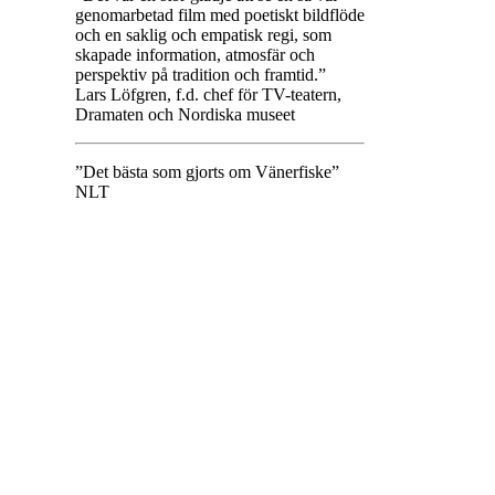
genomarbetad film med poetiskt bildflöde
och en saklig och empatisk regi, som
skapade information, atmosfär och
perspektiv på tradition och framtid.”
Lars Löfgren, f.d. chef för TV-teatern,
Dramaten och Nordiska museet
”Det bästa som gjorts om Vänerfiske”
NLT